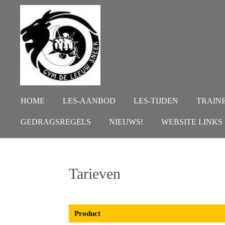
Ga
direct
naar
de
hoofdinhoud
HOME
LES-AANBOD
LES-TIJDEN
TRAIN
GEDRAGSREGELS
NIEUWS!
WEBSITE LINKS
Tarieven
Product