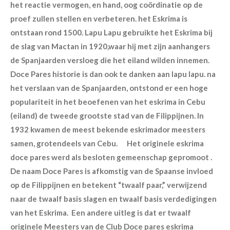
het reactie vermogen, en hand, oog coördinatie op de
proef zullen stellen en verbeteren. het Eskrima is
ontstaan rond 1500. Lapu Lapu gebruikte het Eskrima bij
de slag van Mactan in 1920,waar hij met zijn aanhangers
de Spanjaarden versloeg die het eiland wilden innemen.
Doce Pares historie is dan ook te danken aan lapu lapu. na
het verslaan van de Spanjaarden, ontstond er een hoge
populariteit in het beoefenen van het eskrima in Cebu
(eiland) de tweede grootste stad van de Filippijnen. In
1932 kwamen de meest bekende eskrimador meesters
samen, grotendeels van Cebu. Het originele eskrima
doce pares werd als besloten gemeenschap gepromoot .
De naam Doce Pares is afkomstig van de Spaanse invloed
op de Filippijnen en betekent “twaalf paar,” verwijzend
naar de twaalf basis slagen en twaalf basis verdedigingen
van het Eskrima. Een andere uitleg is dat er twaalf
originele Meesters van de Club
Doce pares eskrima