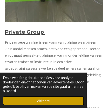
Private Group
Prive groepstraining is een vorm van training waarbij een
klein aantal mensen samenkomt voor een gepersonaliseerde
en op maat gemaakte trainingservaring onder leiding van een
ervaren trainer of instructeur. In een prive
groepstrainingssessie werken de deelnemers samen aan hun
individuele doelen en ontvangen ze persoonlijke begeleiding
Deze website gebruikt cookies voor analyse-
en instructie in een groepsomgeving. Hier zijn enkele
doeleinden en/of het tonen van advertenties. Door
gebruik te blijven maken van de site gaat u hiermee
voordelen van prive groepstraining:
akkoord.
Akkoord
1. Persoonlijke aandacht en begeleiding: Ondanks dat het in