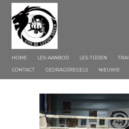
Ga
direct
naar
de
hoofdinhoud
HOME
LES-AANBOD
LES-TIJDEN
TRA
CONTACT
GEDRAGSREGELS
NIEUWS!