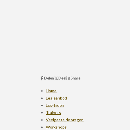
Delen
Deel
Share
Home
Les-aanbod
Les-tijden
Trainers
Veelgestelde vragen
Workshops