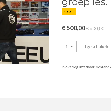
groep les.
Sale!
€ 500,00
€ 600,00
Uitgeschakeld
in overleg inzetbaar, ochtend